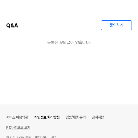
Q&A
문의하기
등록된 문의글이 없습니다.
서비스 이용약관
개인정보 처리방침
입점/제휴 문의
공지사항
PC버전으로 보기
주식회사 어바웃펫
대표자명 : 나옥귀