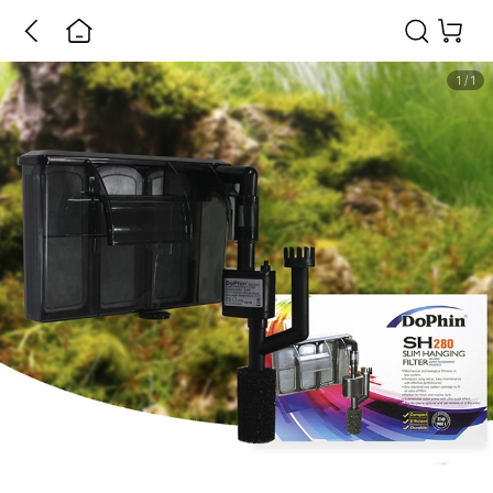
1
/
1