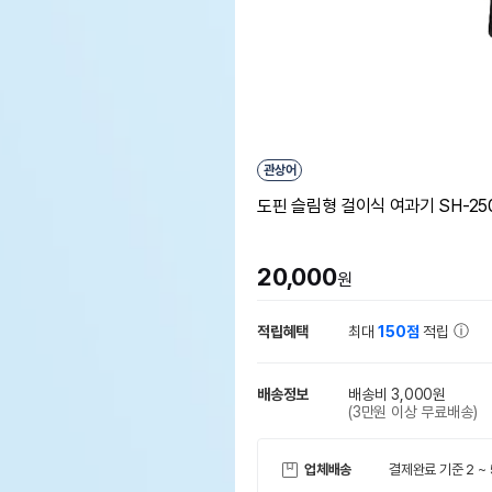
관상어
도핀 슬림형 걸이식 여과기 SH-25
20,000
원
적립혜택
최대
150점
적립
배송정보
배송비 3,000원
(3만원 이상 무료배송)
업체배송
결제완료 기준 2 ~