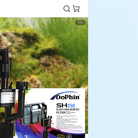
1
/
1