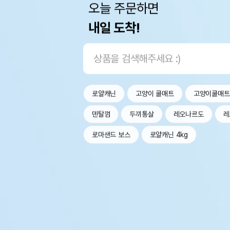
오늘 주문하면
내일 도착!
로얄캐닌
고양이 쿨매트
고양이쿨매트
덴탈껌
두끼통살
레오나르도
레
로마샌드 보스
로얄캐닌 4kg