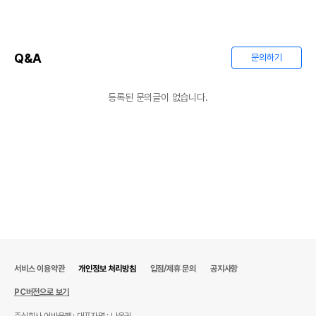
Q&A
문의하기
등록된 문의글이 없습니다.
서비스 이용약관
개인정보 처리방침
입점/제휴 문의
공지사항
PC버전으로 보기
주식회사 어바웃펫
대표자명 : 나옥귀