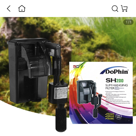
1
/
1