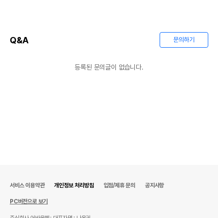
Q&A
문의하기
등록된 문의글이 없습니다.
서비스 이용약관
개인정보 처리방침
입점/제휴 문의
공지사항
PC버전으로 보기
주식회사 어바웃펫
대표자명 : 나옥귀