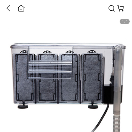
1
/
1