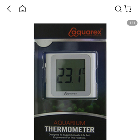
1
/
1