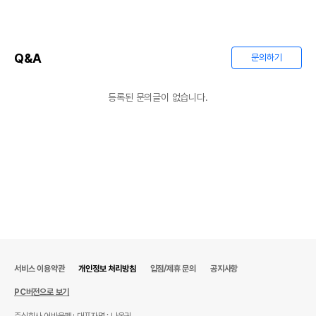
Q&A
문의하기
등록된 문의글이 없습니다.
서비스 이용약관
개인정보 처리방침
입점/제휴 문의
공지사항
PC버전으로 보기
주식회사 어바웃펫
대표자명 : 나옥귀