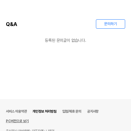
Q&A
문의하기
등록된 문의글이 없습니다.
상품 필수 정보
품명 및 모델명
상품상세설명 참조
법에 의한 인증,허가 등을
상품상세설명 참조
받았음을 확인할수 있는
경우 그에 대한 사항
제조국 또는 원산지
상품상세설명 참조
제조자,수입품의 경우
상품상세설명 참조
수입자를 함께 표기
서비스 이용약관
개인정보 처리방침
입점/제휴 문의
공지사항
PC버전으로 보기
AS책임자와 전화번호
상품상세설명 참조
또는 소비자상담 관련
주식회사 어바웃펫
대표자명 : 나옥귀