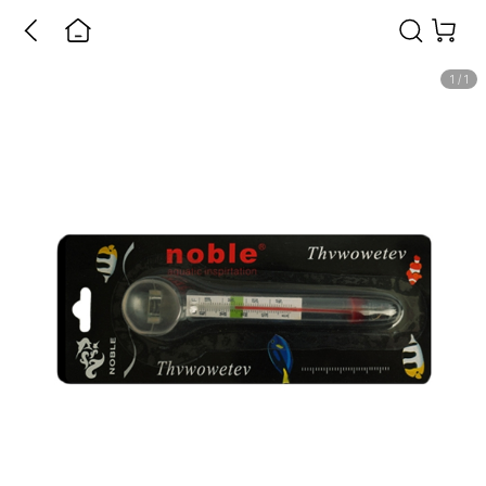
1
/
1