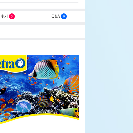
후기
Q&A
0
0