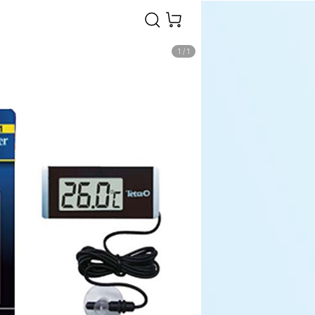
1
/
1