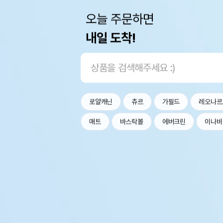
오늘 주문하면
내일 도착!
로얄캐닌
츄르
가필드
레오나르
매트
바스락볼
에버크린
이나바