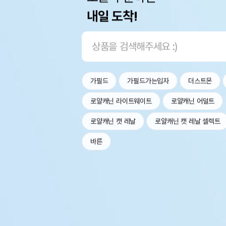
내일 도착!
가필드
가필드가는입자
더스트몬
로얄캐닌 라이트웨이트
로얄캐닌 어덜트
로얄캐닌 캣 레날
로얄캐닌 캣 레날 셀렉트
바른