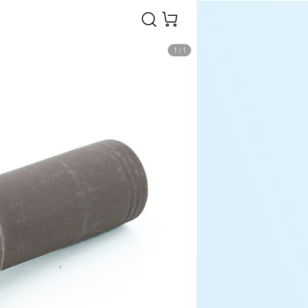
1
/
1