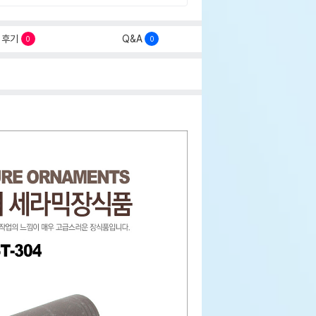
후기
Q&A
0
0