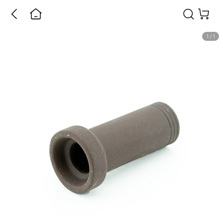
1
/
1