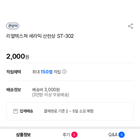
관상어
리얼텍스쳐 세라믹 산란상 ST-302
2,000
원
적립혜택
최대
150점
적립
배송정보
배송비 3,000원
(3만원 이상 무료배송)
업체배송
결제완료 기준 2 ~ 5일 소요 예정
상품정보
후기
Q&A
0
0