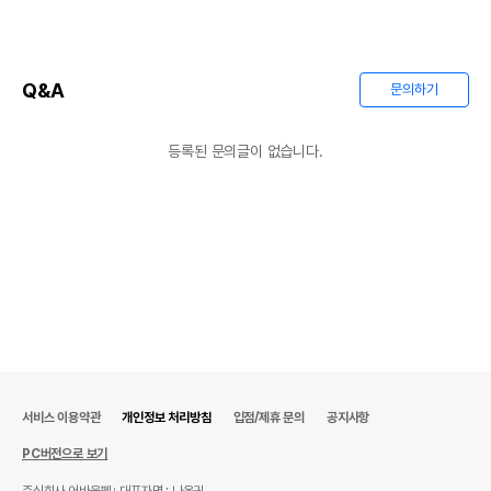
Q&A
문의하기
등록된 문의글이 없습니다.
서비스 이용약관
개인정보 처리방침
입점/제휴 문의
공지사항
PC버전으로 보기
주식회사 어바웃펫
대표자명 : 나옥귀