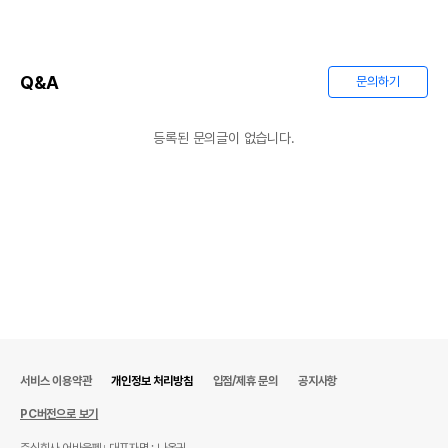
Q&A
문의하기
등록된 문의글이 없습니다.
서비스 이용약관
개인정보 처리방침
입점/제휴 문의
공지사항
PC버전으로 보기
주식회사 어바웃펫
대표자명 : 나옥귀