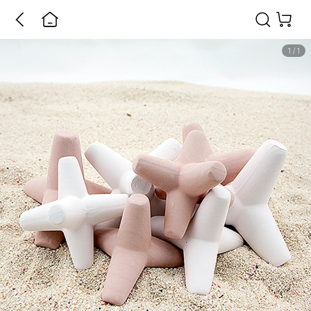
1
/
1