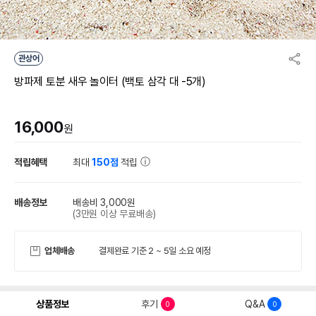
관상어
방파제 토분 새우 놀이터 (백토 삼각 대 -5개)
16,000
원
적립혜택
최대
150점
적립
배송정보
배송비 3,000원
(3만원 이상 무료배송)
업체배송
결제완료 기준 2 ~ 5일 소요 예정
상품정보
후기
Q&A
0
0