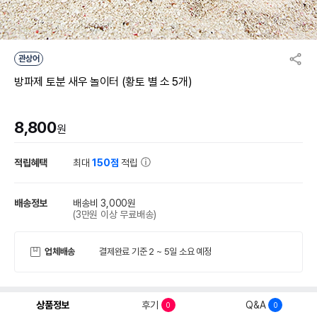
관상어
방파제 토분 새우 놀이터 (황토 별 소 5개)
8,800
원
적립혜택
최대
150점
적립
배송정보
배송비 3,000원
(3만원 이상 무료배송)
업체배송
결제완료 기준 2 ~ 5일 소요 예정
상품정보
후기
Q&A
0
0