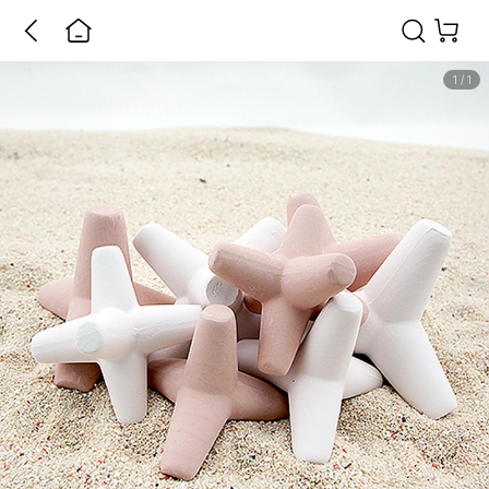
1
/
1