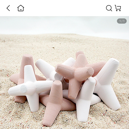
1
/
1