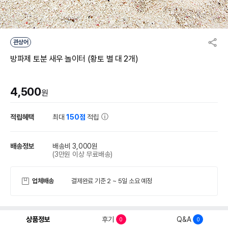
관상어
방파제 토분 새우 놀이터 (황토 별 대 2개)
4,500
원
적립혜택
최대
150점
적립
배송정보
배송비 3,000원
(3만원 이상 무료배송)
업체배송
결제완료 기준 2 ~ 5일 소요 예정
상품정보
후기
Q&A
0
0