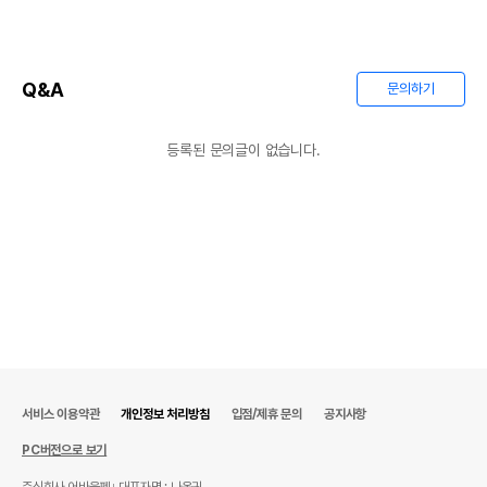
Q&A
문의하기
등록된 문의글이 없습니다.
서비스 이용약관
개인정보 처리방침
입점/제휴 문의
공지사항
PC버전으로 보기
주식회사 어바웃펫
대표자명 : 나옥귀