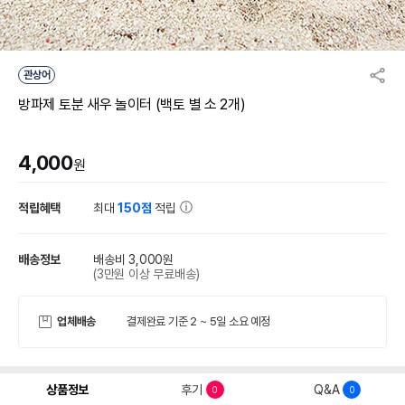
관상어
방파제 토분 새우 놀이터 (백토 별 소 2개)
4,000
원
적립혜택
최대
150점
적립
배송정보
배송비 3,000원
(3만원 이상 무료배송)
업체배송
결제완료 기준 2 ~ 5일 소요 예정
상품정보
후기
Q&A
0
0