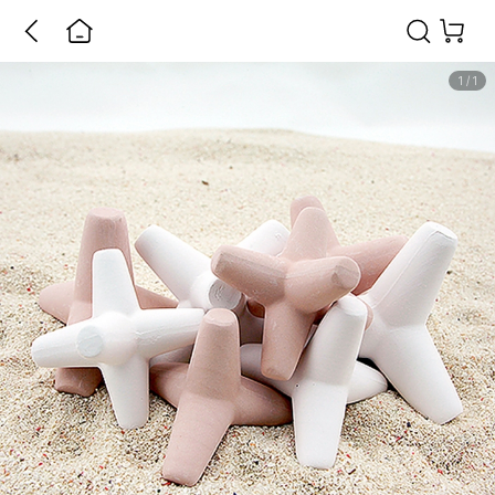
1
/
1