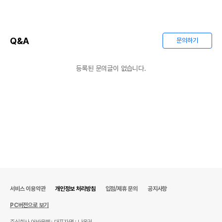
Q&A
문의하기
등록된 문의글이 없습니다.
서비스 이용약관
개인정보 처리방침
입점/제휴 문의
공지사항
PC버전으로 보기
주식회사 어바웃펫
대표자명 : 나옥귀