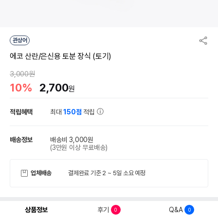
관상어
에코 산란/은신용 토분 장식 (토기)
3,000원
10%
2,700
원
적립혜택
최대
150점
적립
배송정보
배송비 3,000원
(3만원 이상 무료배송)
업체배송
결제완료 기준 2 ~ 5일 소요 예정
상품정보
후기
Q&A
0
0