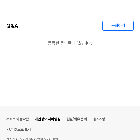
Q&A
문의하기
등록된 문의글이 없습니다.
상품 필수 정보
품명 및 모델명
상품상세설명 참조
법에 의한 인증,허가 등을
상품상세설명 참조
받았음을 확인할수 있는
경우 그에 대한 사항
제조국 또는 원산지
상품상세설명 참조
제조자,수입품의 경우
상품상세설명 참조
수입자를 함께 표기
서비스 이용약관
개인정보 처리방침
입점/제휴 문의
공지사항
AS책임자와 전화번호
PC버전으로 보기
상품상세설명 참조
또는 소비자상담 관련
전화번호
주식회사 어바웃펫
대표자명 : 나옥귀