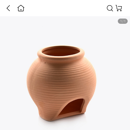
1
/
1