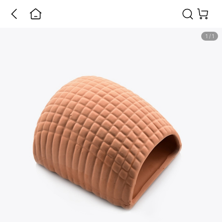
1
/
1