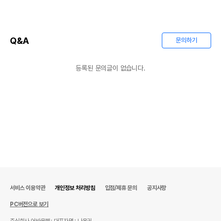
Q&A
문의하기
등록된 문의글이 없습니다.
상품 필수 정보
품명 및 모델명
상품상세설명 참조
법에 의한 인증,허가 등을
상품상세설명 참조
받았음을 확인할수 있는
경우 그에 대한 사항
제조국 또는 원산지
상품상세설명 참조
제조자,수입품의 경우
상품상세설명 참조
수입자를 함께 표기
AS책임자와 전화번호
서비스 이용약관
개인정보 처리방침
입점/제휴 문의
공지사항
상품상세설명 참조
또는 소비자상담 관련
PC버전으로 보기
전화번호
주식회사 어바웃펫
대표자명 : 나옥귀