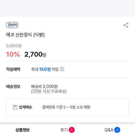
관상어
에코 산란장식 (식빵)
3,000원
10%
2,700
원
적립혜택
최대
150점
적립
배송정보
배송비 3,000원
(3만원 이상 무료배송)
업체배송
결제완료 기준 2 ~ 5일 소요 예정
상품정보
후기
Q&A
0
0