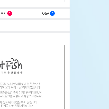
후기
Q&A
0
0