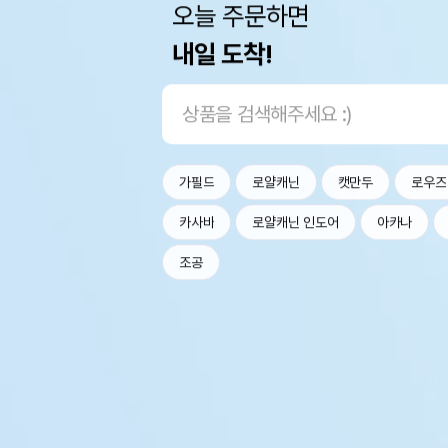
오늘 주문하면
내일 도착!
가필드
로얄캐닌
캣만두
로우즈
카사바
로얄캐닌 인도어
아카나
조공