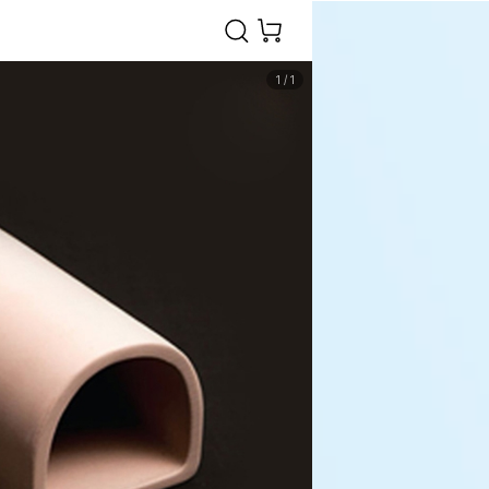
1
/
1