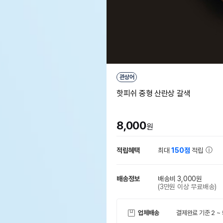
관상어
핫피쉬 중형 산란상 갈색
8,000
원
적립혜택
최대
150점
적립
배송정보
배송비 3,000원
(3만원 이상 무료배송)
업체배송
결제완료 기준 2 ~