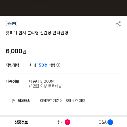
관상어
핫피쉬 안시 분리형 산란상 반타원형
6,000
원
적립혜택
최대
150점
적립
배송정보
배송비 3,000원
(3만원 이상 무료배송)
업체배송
결제완료 기준 2 ~ 5일 소요 예정
상품정보
후기
Q&A
0
0