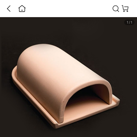
1
/
1