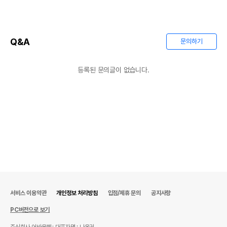
Q&A
문의하기
등록된 문의글이 없습니다.
서비스 이용약관
개인정보 처리방침
입점/제휴 문의
공지사항
PC버전으로 보기
주식회사 어바웃펫
대표자명 : 나옥귀