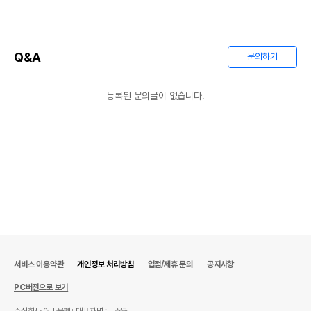
Q&A
문의하기
등록된 문의글이 없습니다.
서비스 이용약관
개인정보 처리방침
입점/제휴 문의
공지사항
PC버전으로 보기
주식회사 어바웃펫
대표자명 : 나옥귀