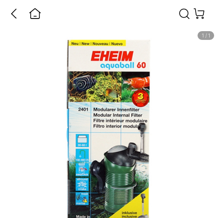
1
/
1