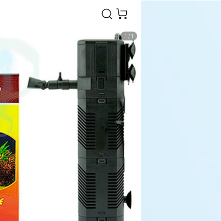
1
/
1