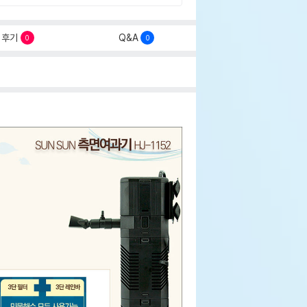
후기
Q&A
0
0