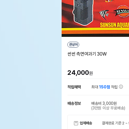
관상어
썬썬 측면여과기 30W
24,000
원
적립혜택
최대
150점
적립
배송정보
배송비 3,000원
(3만원 이상 무료배송)
업체배송
결제완료 기준 2 ~