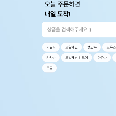
오늘 주문하면
내일 도착!
가필드
로얄캐닌
캣만두
로우즈
카사바
로얄캐닌 인도어
아카나
조공