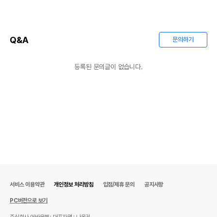
Q&A
문의하기
등록된 문의글이 없습니다.
서비스 이용약관
개인정보 처리방침
입점/제휴 문의
공지사항
PC버전으로 보기
주식회사 어바웃펫
대표자명 : 나옥귀