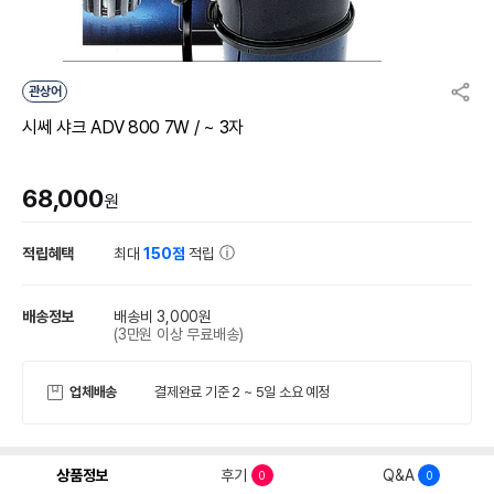
관상어
시쎄 샤크 ADV 800 7W / ~ 3자
68,000
원
적립혜택
최대
150점
적립
배송정보
배송비 3,000원
(3만원 이상 무료배송)
업체배송
결제완료 기준 2 ~ 5일 소요 예정
상품정보
후기
Q&A
0
0