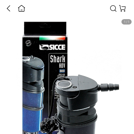
1
/
1