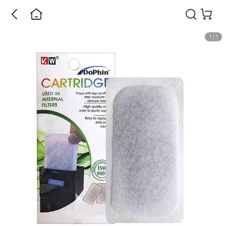
1
/
1