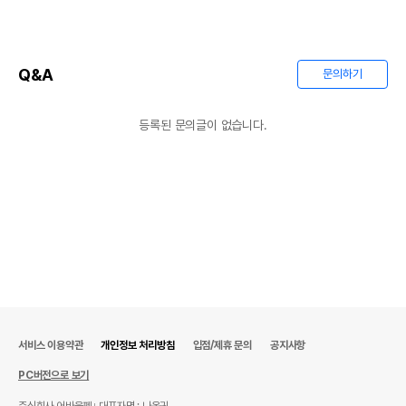
Q&A
문의하기
등록된 문의글이 없습니다.
상품 필수 정보
품명 및 모델명
상품상세설명 참조
법에 의한 인증,허가 등을
상품상세설명 참조
받았음을 확인할수 있는
서비스 이용약관
개인정보 처리방침
입점/제휴 문의
공지사항
경우 그에 대한 사항
PC버전으로 보기
제조국 또는 원산지
상품상세설명 참조
주식회사 어바웃펫
대표자명 : 나옥귀