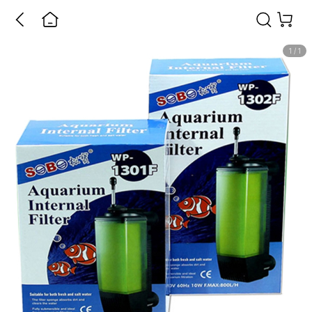
1
/
1