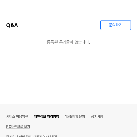
Q&A
문의하기
등록된 문의글이 없습니다.
서비스 이용약관
개인정보 처리방침
입점/제휴 문의
공지사항
PC버전으로 보기
주식회사 어바웃펫
대표자명 : 나옥귀