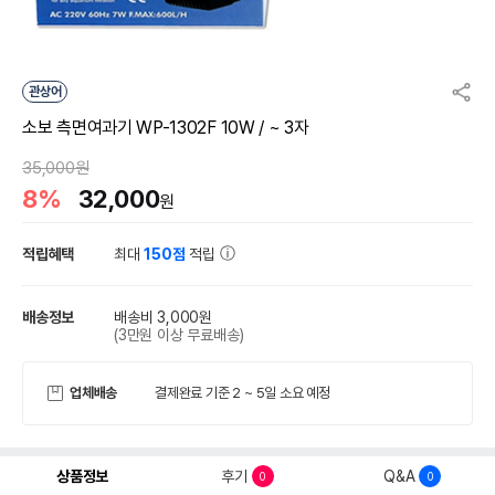
관상어
소보 측면여과기 WP-1302F 10W / ~ 3자
35,000원
8%
32,000
원
적립혜택
최대
150점
적립
배송정보
배송비 3,000원
(3만원 이상 무료배송)
업체배송
결제완료 기준 2 ~ 5일 소요 예정
상품정보
후기
Q&A
0
0