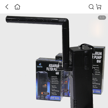
1
/
1