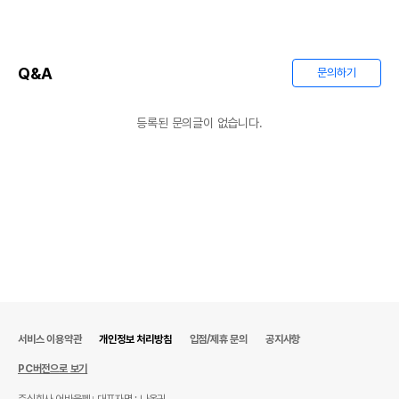
Q&A
문의하기
등록된 문의글이 없습니다.
서비스 이용약관
개인정보 처리방침
입점/제휴 문의
공지사항
PC버전으로 보기
주식회사 어바웃펫
대표자명 : 나옥귀