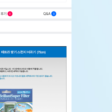
후기
Q&A
0
0