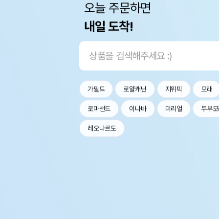
오늘 주문하면
내일 도착!
가필드
로얄캐닌
지위픽
모래
로마샌드
이나바
더리얼
두부모
레오나르도