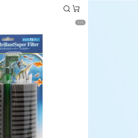
1
/
1