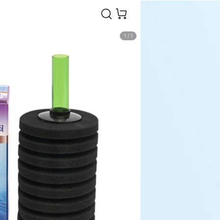
1
/
1