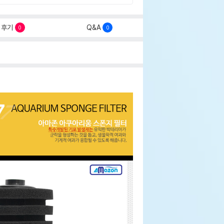
후기
Q&A
0
0