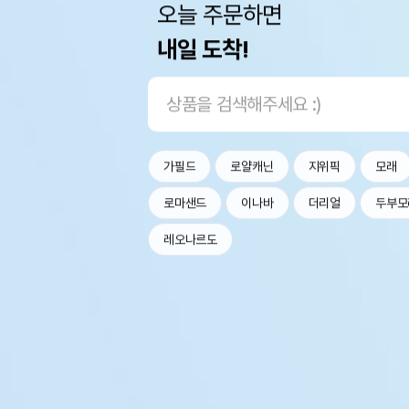
오늘 주문하면
내일 도착!
가필드
로얄캐닌
지위픽
모래
로마샌드
이나바
더리얼
두부모
레오나르도