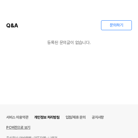
Q&A
문의하기
등록된 문의글이 없습니다.
서비스 이용약관
개인정보 처리방침
입점/제휴 문의
공지사항
PC버전으로 보기
주식회사 어바웃펫
대표자명 : 나옥귀