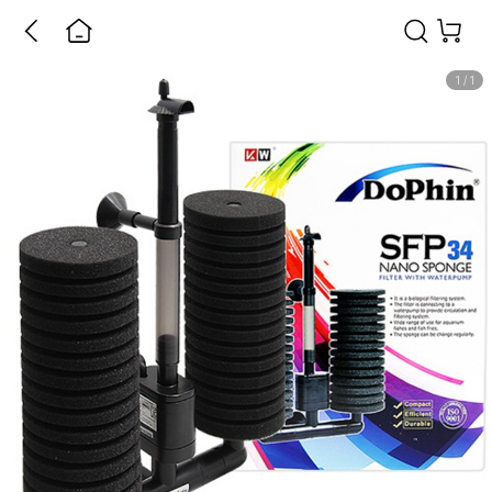
1
/
1