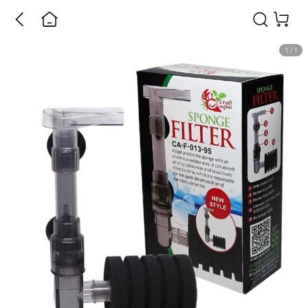
1
/
1