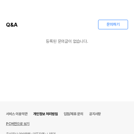
Q&A
문의하기
등록된 문의글이 없습니다.
서비스 이용약관
개인정보 처리방침
입점/제휴 문의
공지사항
PC버전으로 보기
주식회사 어바웃펫
대표자명 : 나옥귀