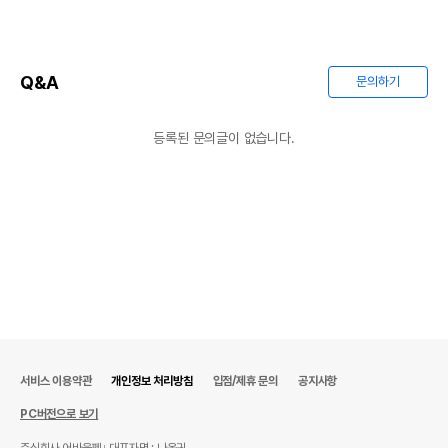
Q&A
문의하기
등록된 문의글이 없습니다.
서비스 이용약관
개인정보 처리방침
입점/제휴 문의
공지사항
PC버전으로 보기
주식회사 어바웃펫
대표자명 : 나옥귀