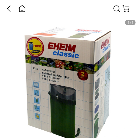
1
/
1