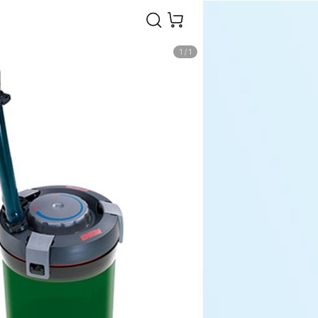
1
/
1