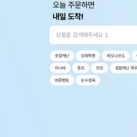
오늘 주문하면
내일 도착!
로얄캐닌
모래혁명
레오나르도
이나바
츄르
트릿
로얄캐닌 파
바른벤토
순수생육