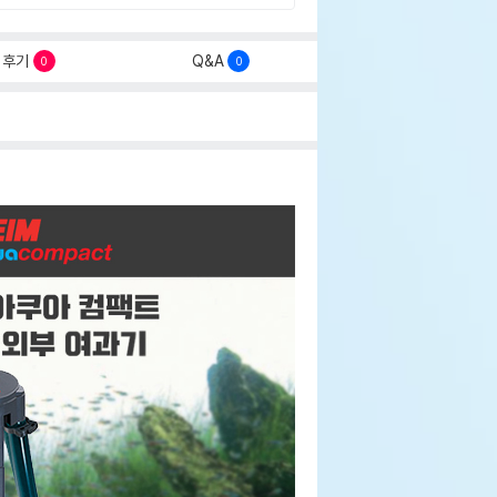
후기
Q&A
0
0