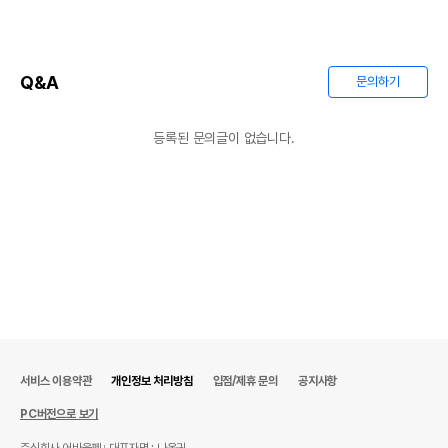
Q&A
문의하기
등록된 문의글이 없습니다.
서비스 이용약관
개인정보 처리방침
입점/제휴 문의
공지사항
PC버전으로 보기
주식회사 어바웃펫
대표자명 : 나옥귀