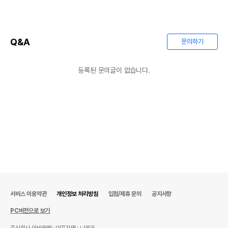
Q&A
문의하기
등록된 문의글이 없습니다.
서비스 이용약관
개인정보 처리방침
입점/제휴 문의
공지사항
PC버전으로 보기
주식회사 어바웃펫
대표자명 : 나옥귀