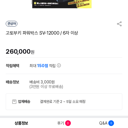
관상어
고토부키 파워박스 SV-12000 / 6자 이상
260,000
원
적립혜택
최대
150점
적립
배송정보
배송비 3,000원
(3만원 이상 무료배송)
업체배송
결제완료 기준 2 ~ 5일 소요 예정
상품정보
후기
Q&A
0
0