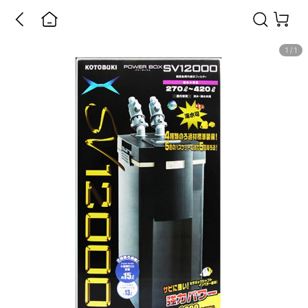
1
/
1