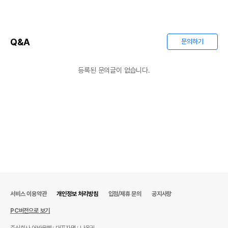
Q&A
문의하기
등록된 문의글이 없습니다.
서비스 이용약관
개인정보 처리방침
입점/제휴 문의
공지사항
PC버전으로 보기
주식회사 어바웃펫
대표자명 : 나옥귀