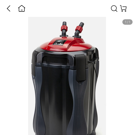
1
/
1