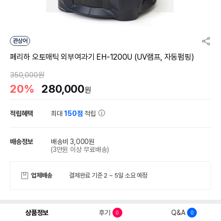
관상어
페리하 오토매틱 외부여과기 EH-1200U (UV램프, 자동펌핑)
350,000원
20%
280,000
원
적립혜택
최대
150점
적립
배송정보
배송비 3,000원
(3만원 이상 무료배송)
업체배송
결제완료 기준 2 ~ 5일 소요 예정
상품정보
후기
Q&A
0
0