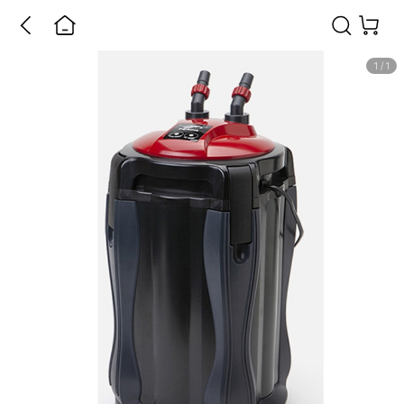
1
/
1