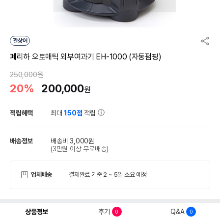
관상어
페리하 오토매틱 외부여과기 EH-1000 (자동펌핑)
250,000원
20%
200,000
원
적립혜택
최대
150점
적립
배송정보
배송비 3,000원
(3만원 이상 무료배송)
업체배송
결제완료 기준 2 ~ 5일 소요 예정
상품정보
후기
Q&A
0
0