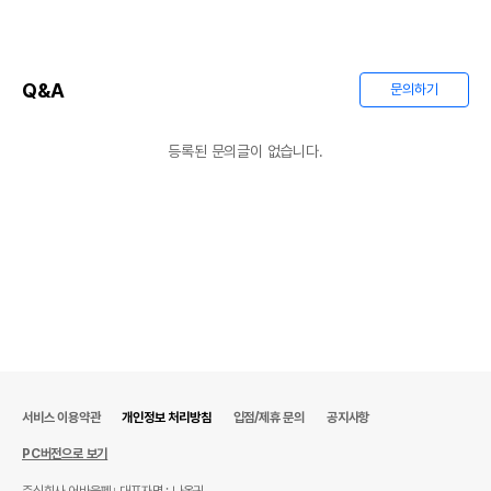
Q&A
문의하기
등록된 문의글이 없습니다.
서비스 이용약관
개인정보 처리방침
입점/제휴 문의
공지사항
PC버전으로 보기
주식회사 어바웃펫
대표자명 : 나옥귀