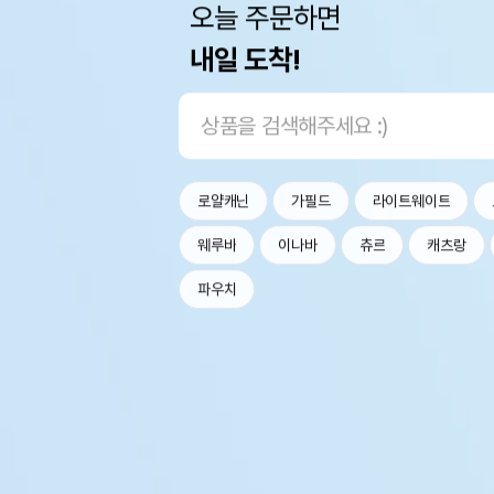
오늘 주문하면
내일 도착!
로얄캐닌
가필드
라이트웨이트
웨루바
이나바
츄르
캐츠랑
파우치