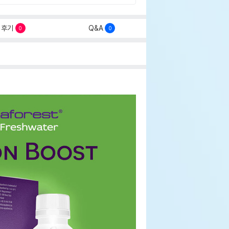
후기
Q&A
0
0