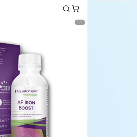
1
/
1