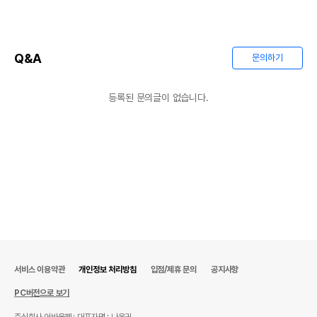
Q&A
문의하기
등록된 문의글이 없습니다.
서비스 이용약관
개인정보 처리방침
입점/제휴 문의
공지사항
PC버전으로 보기
주식회사 어바웃펫
대표자명 : 나옥귀