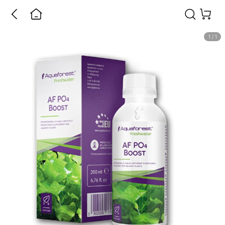
1
/
1