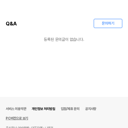
Q&A
문의하기
등록된 문의글이 없습니다.
서비스 이용약관
개인정보 처리방침
입점/제휴 문의
공지사항
PC버전으로 보기
주식회사 어바웃펫
대표자명 : 나옥귀