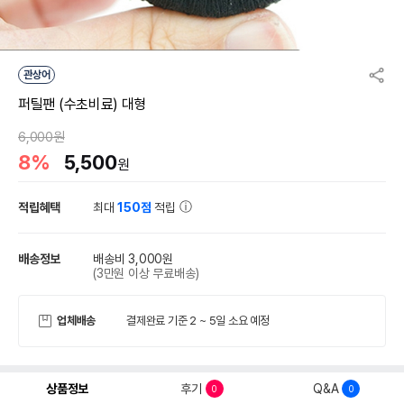
관상어
퍼틸팬 (수초비료) 대형
6,000원
8%
5,500
원
적립혜택
최대
150점
적립
배송정보
배송비 3,000원
(3만원 이상 무료배송)
업체배송
결제완료 기준 2 ~ 5일 소요 예정
상품정보
후기
Q&A
0
0