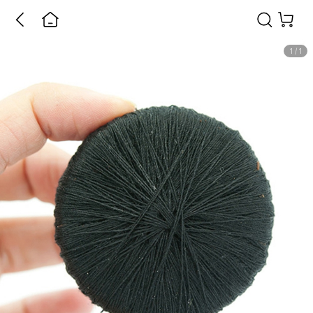
1
/
1