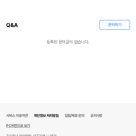
Q&A
문의하기
등록된 문의글이 없습니다.
서비스 이용약관
개인정보 처리방침
입점/제휴 문의
공지사항
PC버전으로 보기
주식회사 어바웃펫
대표자명 : 나옥귀