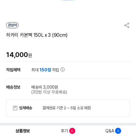
관상어
히카리 카본팩 150L x 3 (90cm)
14,000
원
적립혜택
최대
150점
적립
배송정보
배송비 3,000원
(3만원 이상 무료배송)
업체배송
결제완료 기준 2 ~ 5일 소요 예정
상품정보
후기
Q&A
0
0