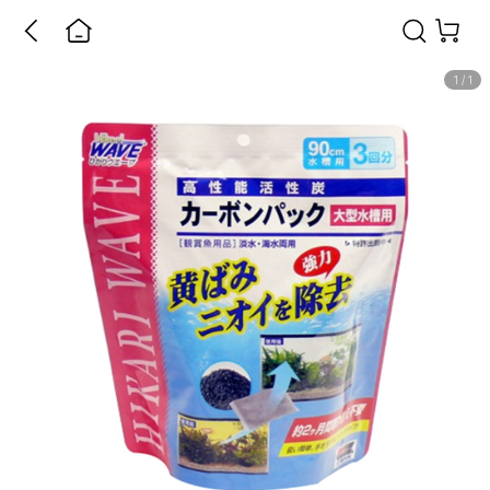
1
/
1