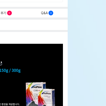
후기
Q&A
0
0