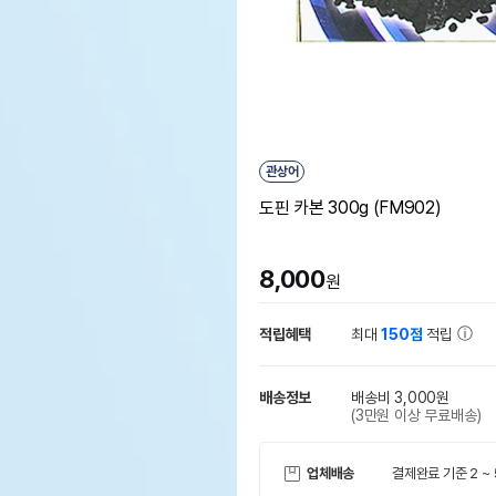
관상어
도핀 카본 300g (FM902)
8,000
원
적립혜택
최대
150점
적립
배송정보
배송비 3,000원
(3만원 이상 무료배송)
업체배송
결제완료 기준 2 ~