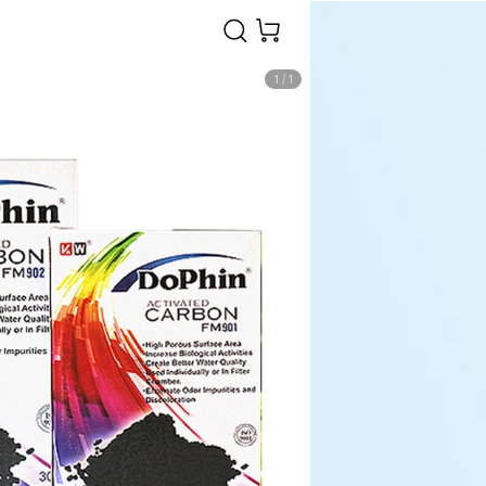
1
/
1