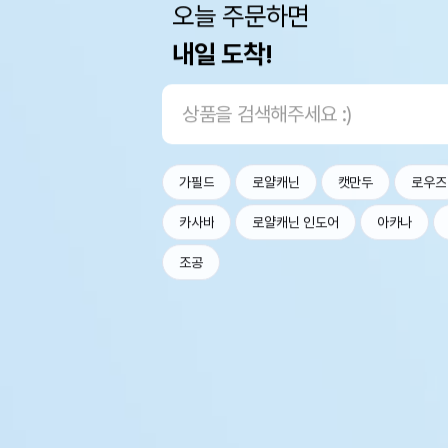
오늘 주문하면
내일 도착!
가필드
로얄캐닌
캣만두
로우즈
카사바
로얄캐닌 인도어
아카나
조공