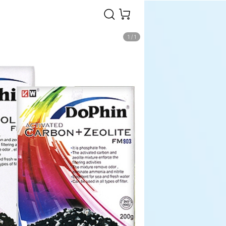
1
/
1