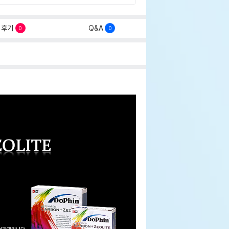
후기
Q&A
0
0