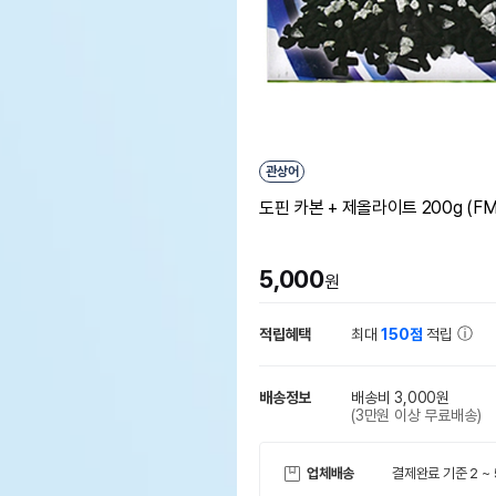
관상어
도핀 카본 + 제올라이트 200g (FM
5,000
원
적립혜택
최대
150점
적립
배송정보
배송비 3,000원
(3만원 이상 무료배송)
업체배송
결제완료 기준 2 ~