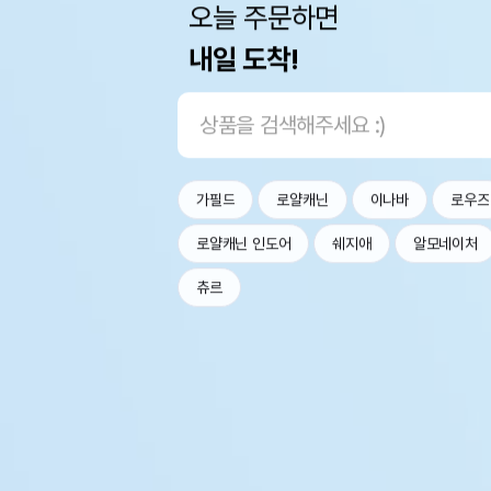
오늘 주문하면
내일 도착!
가필드
로얄캐닌
이나바
로우즈
로얄캐닌 인도어
쉐지애
알모네이처
츄르