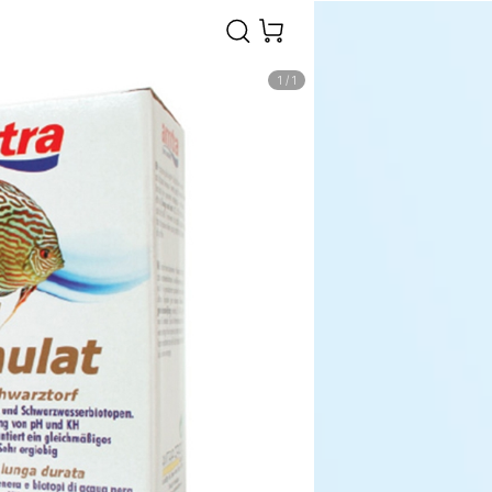
1
/
1