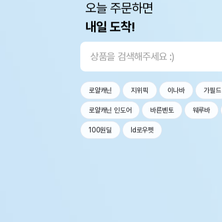
오늘 주문하면
내일 도착!
로얄캐닌
지위픽
이나바
가필드
로얄캐닌 인도어
바른벤토
웨루바
100원딜
Id로우펫