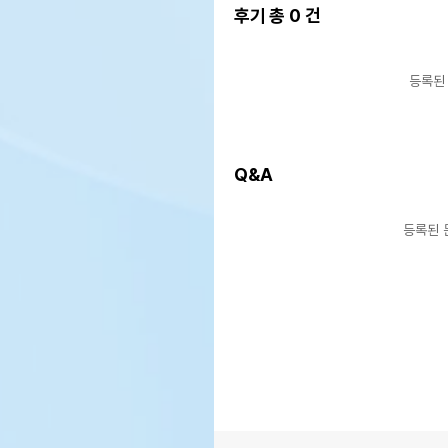
후기 총
0
건
등록된
Q&A
상품 필수 정보
등록된 
품명 및 모델명
상품
법에 의한 인증,허가 등을
상품
받았음을 확인할수 있는 경우
그에 대한 사항
제조국 또는 원산지
상품
제조자,수입품의 경우
상품
수입자를 함께 표기