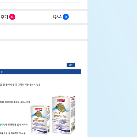
후기
Q&A
0
0