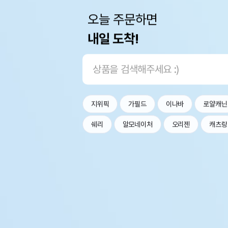
오늘 주문하면
내일 도착!
지위픽
가필드
이나바
로얄캐닌
쉐리
알모네이처
오리젠
캐츠랑