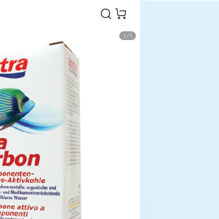
1
/
1