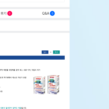
후기
Q&A
0
0