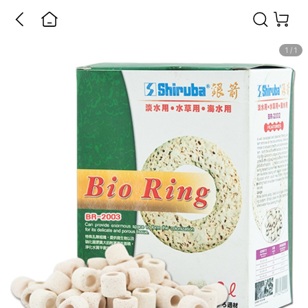
1
/
1