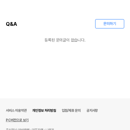
Q&A
문의하기
등록된 문의글이 없습니다.
서비스 이용약관
개인정보 처리방침
입점/제휴 문의
공지사항
PC버전으로 보기
주식회사 어바웃펫
대표자명 : 나옥귀