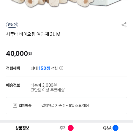
관상어
시루바 바이오링 여과재 3L M
40,000
원
적립혜택
최대
150점
적립
배송정보
배송비 3,000원
(3만원 이상 무료배송)
업체배송
결제완료 기준 2 ~ 5일 소요 예정
상품정보
후기
Q&A
0
0