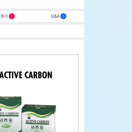
후기
Q&A
0
0