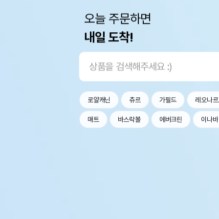
오늘 주문하면
내일 도착!
로얄캐닌
츄르
가필드
레오나르
매트
바스락볼
에버크린
이나바