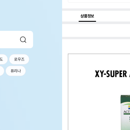
상품정보
도
로우즈
퓨리나