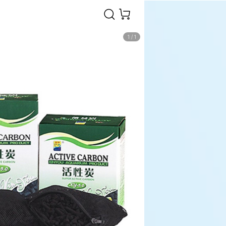
1
/
1