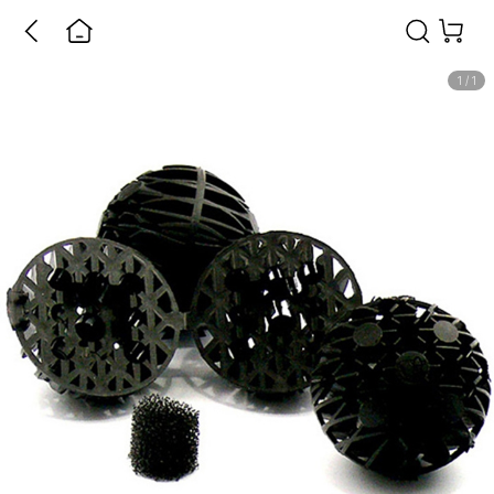
1
/
1