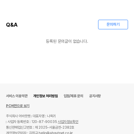
이후인 상품이 출고됩니다.
유통기한
단, 상품명에 유통기한 명시된 경우, 해당
유통기한을 따릅니다.
Q&A
문의하기
등록된 문의글이 없습니다.
서비스 이용약관
개인정보 처리방침
입점/제휴 문의
공지사항
PC버전으로 보기
주식회사 어바웃펫
대표자명 : 나옥귀
사업자 등록번호 : 120-87-90035
사업자정보확인
통신판매업신고번호 : 제 2025-서울금천-2382호
개인정보관리자 : 김원규 hello@aboutpet.co.kr