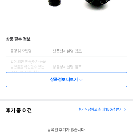
상품 필수 정보
품명 및 모델명
상품상세설명 참조
법에 의한 인증,허가 등을
상품상세설명 참조
받았음을 확인할수 있는
경우 그에 대한 사항
상품정보 더보기
제조국 또는 원산지
상품상세설명 참조
제조자,수입품의 경우
상품상세설명 참조
수입자를 함께 표기
AS책임자와 전화번호
후기 총
0
건
후기작성하고 최대 150점 받기
상품상세설명 참조
또는 소비자상담 관련
전화번호
등록된 후기가 없습니다.
유통기한이 최소 2026.12.05이거나 그