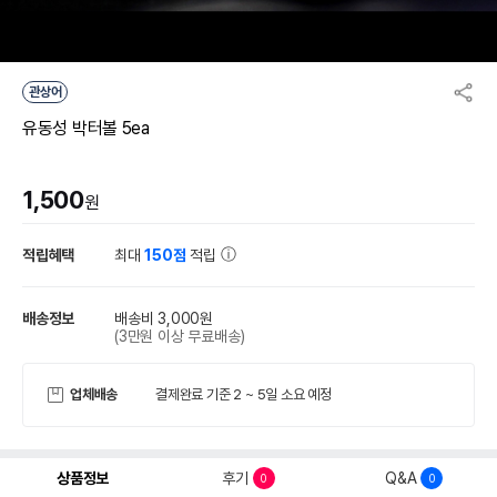
관상어
유동성 박터볼 5ea
1,500
원
적립혜택
최대
150점
적립
배송정보
배송비 3,000원
(3만원 이상 무료배송)
업체배송
결제완료 기준 2 ~ 5일 소요 예정
상품정보
후기
Q&A
0
0