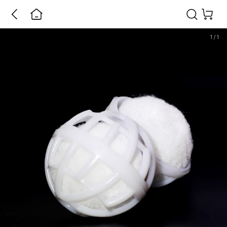
1
/
1