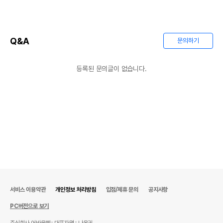
Q&A
문의하기
등록된 문의글이 없습니다.
서비스 이용약관
개인정보 처리방침
입점/제휴 문의
공지사항
PC버전으로 보기
주식회사 어바웃펫
대표자명 : 나옥귀