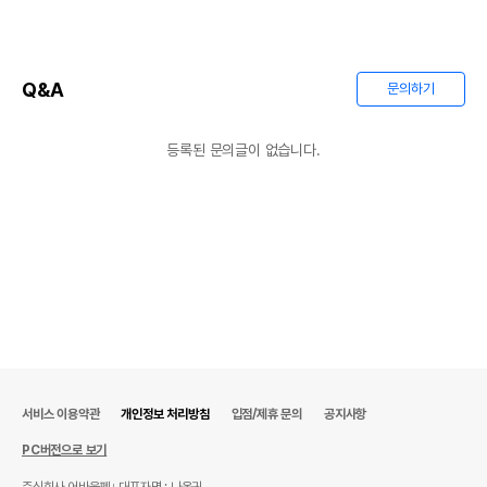
Q&A
문의하기
등록된 문의글이 없습니다.
서비스 이용약관
개인정보 처리방침
입점/제휴 문의
공지사항
PC버전으로 보기
주식회사 어바웃펫
대표자명 : 나옥귀