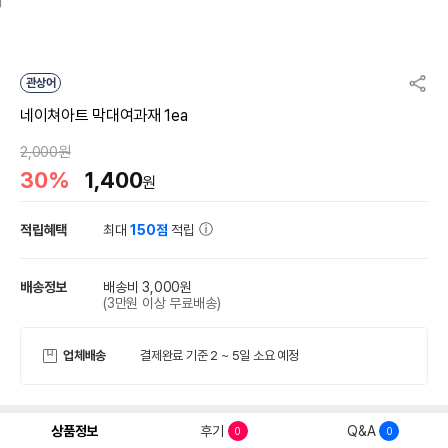
관상어
네이쳐아트 막대여과재 1ea
2,000원
30%
1,400
원
적립혜택
최대
150점
적립
배송정보
배송비 3,000원
(3만원 이상 무료배송)
업체배송
결제완료 기준 2 ~ 5일 소요 예정
상품정보
후기
Q&A
0
0