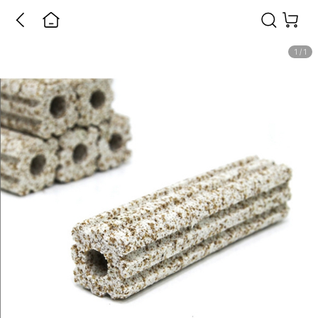
1
/
1