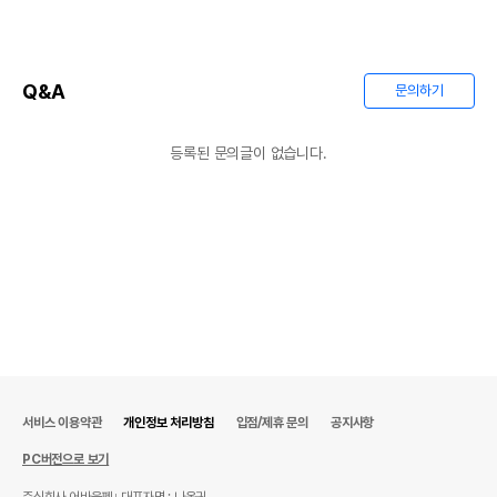
Q&A
문의하기
등록된 문의글이 없습니다.
서비스 이용약관
개인정보 처리방침
입점/제휴 문의
공지사항
PC버전으로 보기
주식회사 어바웃펫
대표자명 : 나옥귀