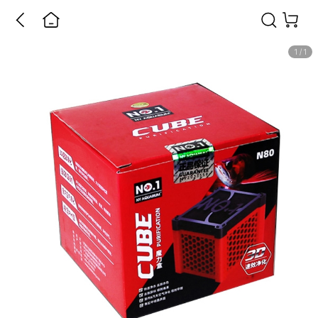
1
/
1