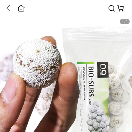
1
/
1