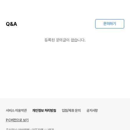
Q&A
문의하기
등록된 문의글이 없습니다.
서비스 이용약관
개인정보 처리방침
입점/제휴 문의
공지사항
PC버전으로 보기
주식회사 어바웃펫
대표자명 : 나옥귀