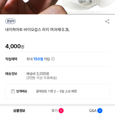
관상어
네이쳐아트 바이오섭스 라지 여과재 0.3L
4,000
원
적립혜택
최대
150점
적립
배송정보
배송비 3,000원
(3만원 이상 무료배송)
업체배송
결제완료 기준 2 ~ 5일 소요 예정
상품정보
후기
Q&A
0
0