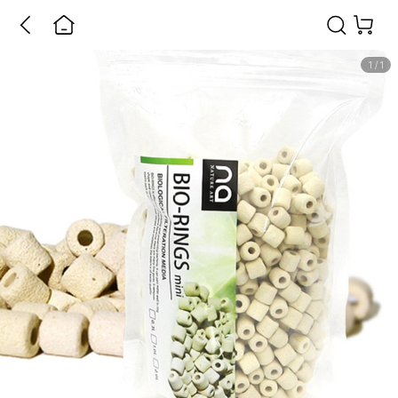
1
/
1