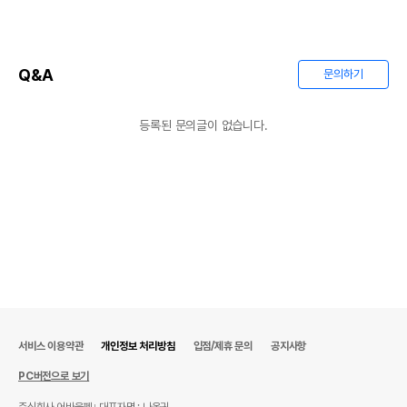
Q&A
문의하기
등록된 문의글이 없습니다.
서비스 이용약관
개인정보 처리방침
입점/제휴 문의
공지사항
PC버전으로 보기
주식회사 어바웃펫
대표자명 : 나옥귀