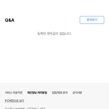
Q&A
문의하기
등록된 문의글이 없습니다.
서비스 이용약관
개인정보 처리방침
입점/제휴 문의
공지사항
PC버전으로 보기
주식회사 어바웃펫
대표자명 : 나옥귀