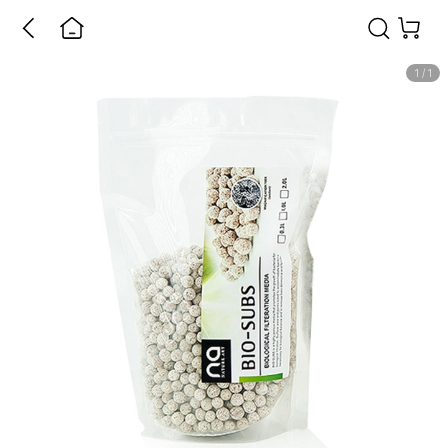
1
/
1