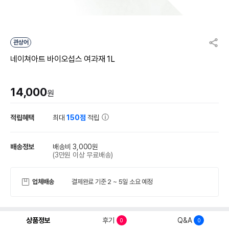
관상어
네이쳐아트 바이오섭스 여과재 1L
14,000
원
적립혜택
최대
150점
적립
배송정보
배송비 3,000원
(3만원 이상 무료배송)
업체배송
결제완료 기준 2 ~ 5일 소요 예정
상품정보
후기
Q&A
0
0